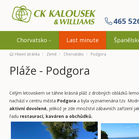
465 52
Chorvatsko
Last minute
Španělsk
Hlavní stránka
Země
Chorvatsko
Podgora
Pláže - Podgora
Celým letoviskem se táhne krásná pláž z drobných oblázků lem
nachází v centru města
Podgora
a byla vyznamenána tzv. Modr
aktivní dovolené
, jelikož je zde množství zábavních zařízení j
řadu
restaurací, kaváren a obchůdků.