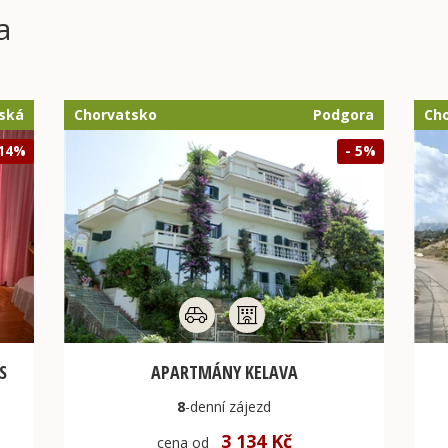
a
ská
Chorvatsko
Podgora
Ch
 14%
- 5%
S
APARTMÁNY KELAVA
8
-denní
zájezd
3 134 Kč
cena od