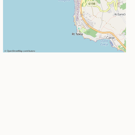
©
OpenStreetMap
contributors