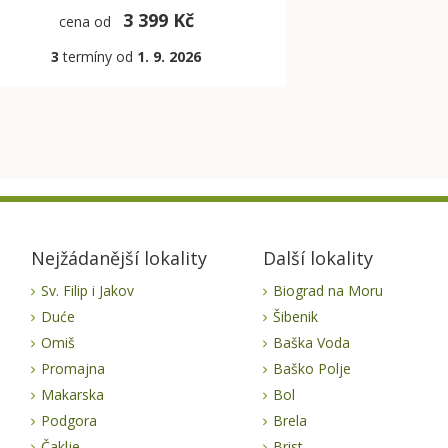
3 399 Kč
cena od
3
termíny od
1. 9. 2026
Nejžádanější lokality
Další lokality
Sv. Filip i Jakov
Biograd na Moru
Duće
Šibenik
Omiš
Baška Voda
Promajna
Baško Polje
Makarska
Bol
Podgora
Brela
Čaklje
Brist