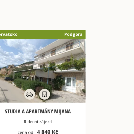
orvatsko
Podgora
STUDIA A APARTMÁNY MIJANA
8
-denní
zájezd
4 849 Kč
cena od