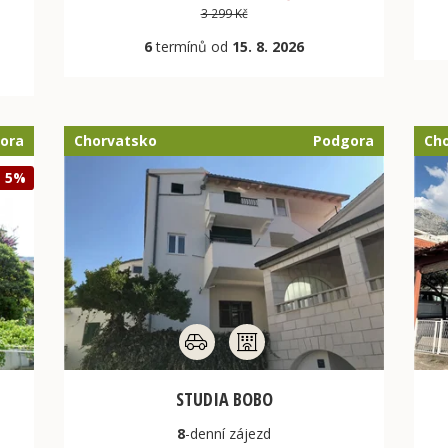
3 299 Kč
6
termínů od
15. 8. 2026
ora
Chorvatsko
Podgora
Ch
- 5%
STUDIA BOBO
8
-denní
zájezd