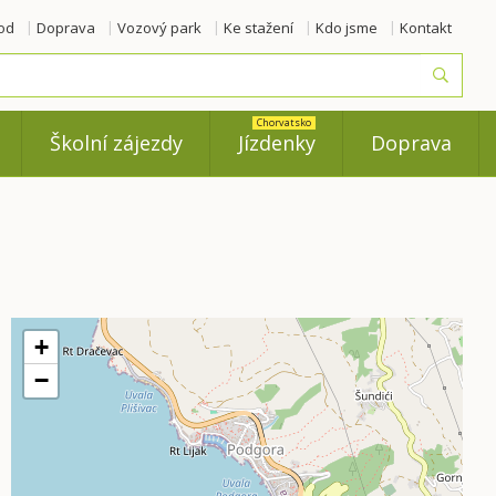
od
Doprava
Vozový park
Ke stažení
Kdo jsme
Kontakt
Vyhled
Chorvatsko
Školní zájezdy
Jízdenky
Doprava
+
−