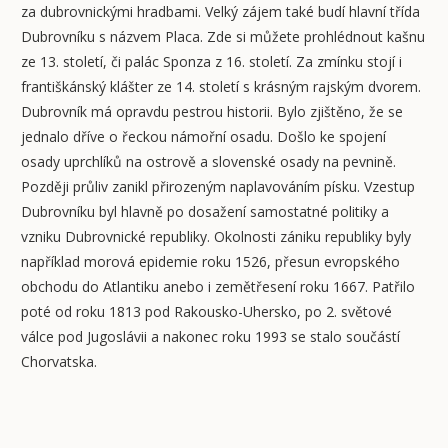
za dubrovnickými hradbami. Velký zájem také budí hlavní třída
Dubrovníku s názvem Placa. Zde si můžete prohlédnout kašnu
ze 13. století, či palác Sponza z 16. století. Za zmínku stojí i
františkánský klášter ze 14. století s krásným rajským dvorem.
Dubrovník má opravdu pestrou historii. Bylo zjištěno, že se
jednalo dříve o řeckou námořní osadu. Došlo ke spojení
osady uprchlíků na ostrově a slovenské osady na pevnině.
Později průliv zanikl přirozeným naplavováním písku. Vzestup
Dubrovníku byl hlavně po dosažení samostatné politiky a
vzniku Dubrovnické republiky. Okolnosti zániku republiky byly
například morová epidemie roku 1526, přesun evropského
obchodu do Atlantiku anebo i zemětřesení roku 1667. Patřilo
poté od roku 1813 pod Rakousko-Uhersko, po 2. světové
válce pod Jugoslávii a nakonec roku 1993 se stalo součástí
Chorvatska.