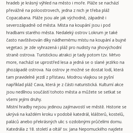
hradeb je krásný výhled na město i moře. Pláže se nachází
převážně na poloostrovech, jedna z nich je třeba pláž
Copacabana. Pláže jsou ale jak východně, západně i
severozápadně od města. Místa na koupání jsou i pod
hradbami starého města. Nedaleký ostrov Lokrum je také
často navštěvován díky nádhernému místu na koupání a bujné
vegetaci. Je zde vyhrazená i pláž pro nudisty na jihovýchodní
straně ostrova. Turistickou atrakci je tady potom tzv. Mrtvo
more, nachází se uprostřed lesa a jedná se o slané jezírko na
jihozápadě ostrova. Na ostrov je možné se dostat lodí, která
tam pravidelně jezdí z přístavu. Modrou vlajkou se pyšní
například pláž Cava, která je z části naturistická. Kulturní akce
jsou nedílnou součástí tohoto města a můžete se setkat se
všemi jejími druhy.
Místní hradby nejsou jedinou zajímavostí ve městě. Historie se
ukrývá na každém kroku v podobě katedrál, klášterů, kostelů,
paláců anebo překrásných ulic s ozdobnými průčelími domu.
Katedrála z 18. století a oltář sv. Jana Nepomuckého najdete