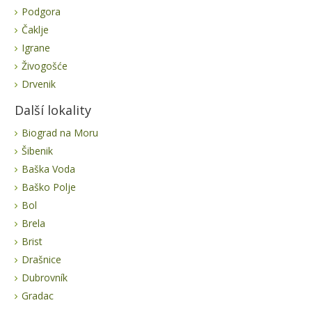
Podgora
Čaklje
Igrane
Živogošće
Drvenik
Další lokality
Biograd na Moru
Šibenik
Baška Voda
Baško Polje
Bol
Brela
Brist
Drašnice
Dubrovník
Gradac