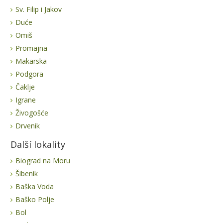
Sv. Filip i Jakov
Duće
Omiš
Promajna
Makarska
Podgora
Čaklje
Igrane
Živogošće
Drvenik
Další lokality
Biograd na Moru
Šibenik
Baška Voda
Baško Polje
Bol