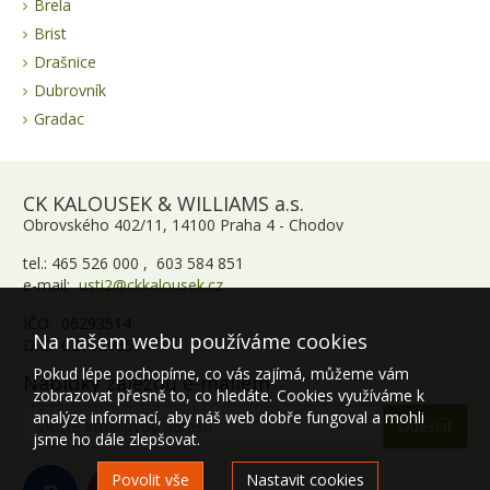
Brela
Brist
Drašnice
Dubrovník
Gradac
CK KALOUSEK & WILLIAMS a.s.
Obrovského 402/11, 14100 Praha 4 - Chodov
tel.: 465 526 000 , 603 584 851
e-mail:
usti2@ckkalousek.cz
IČO: 06293514
Na našem webu používáme cookies
DIČ: CZ06293514
Pokud lépe pochopíme, co vás zajímá, můžeme vám
Nabídky zájezdů e-mailem
zobrazovat přesně to, co hledáte. Cookies využíváme k
analýze informací, aby náš web dobře fungoval a mohli
jsme ho dále zlepšovat.
Povolit vše
Nastavit cookies