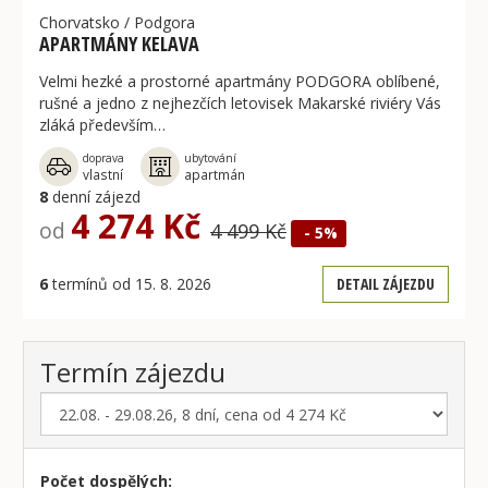
Chorvatsko
/
Podgora
APARTMÁNY KELAVA
Velmi hezké a prostorné apartmány PODGORA oblíbené,
rušné a jedno z nejhezčích letovisek Makarské riviéry Vás
zláká především…
doprava
ubytování
vlastní
apartmán
8
denní zájezd
4 274 Kč
od
4 499 Kč
- 5%
6
termínů od 15. 8. 2026
DETAIL ZÁJEZDU
Termín zájezdu
Počet dospělých: