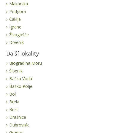
Makarska
Podgora
Čaklje
Igrane
Živogošće
Drvenik
Další lokality
Biograd na Moru
Šibenik
Baška Voda
Baško Polje
Bol
Brela
Brist
Drašnice
Dubrovník
Gradac