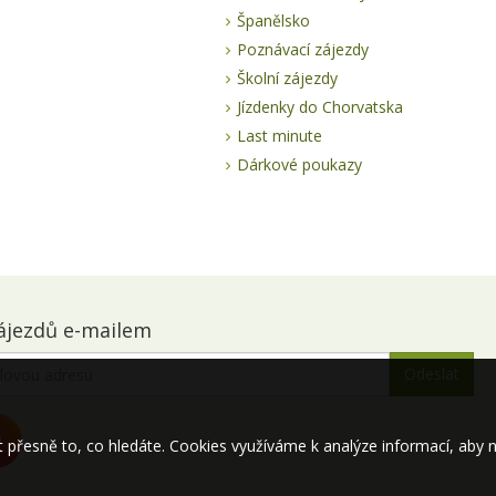
Španělsko
Poznávací zájezdy
Školní zájezdy
Jízdenky do Chorvatska
Last minute
Dárkové poukazy
ájezdů e-mailem
řesně to, co hledáte. Cookies využíváme k analýze informací, aby 