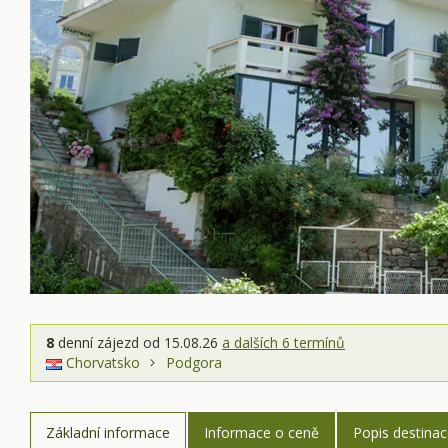
8
denní zájezd
od 15.08.26
a dalších 6 termínů
Chorvatsko
Podgora
Základní informace
Informace o ceně
Popis destina