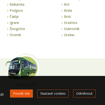
Makarska
Bol
Podgora
Brela
Čaklje
Brist
Igrane
Drašnice
Živogošće
Dubrovník
Drvenik
Gradac
Vozový park
Povolit vše
Nastavit cookies
Odmítnout
náš