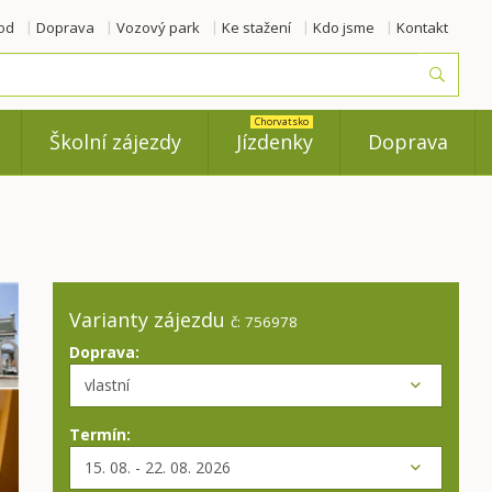
od
Doprava
Vozový park
Ke stažení
Kdo jsme
Kontakt
Vyhled
Chorvatsko
Školní zájezdy
Jízdenky
Doprava
Varianty zájezdu
č: 756978
Doprava:
Termín: