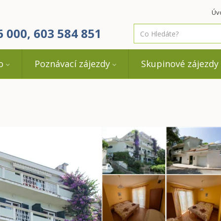
Úv
co
6 000, 603 584 851
hledáte
o
Poznávací zájezdy
Skupinové zájezdy