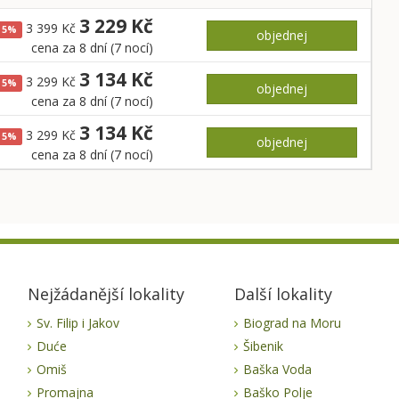
3 229 Kč
3 399 Kč
5%
objednej
cena za 8 dní (7 nocí)
3 134 Kč
3 299 Kč
5%
objednej
cena za 8 dní (7 nocí)
3 134 Kč
3 299 Kč
5%
objednej
cena za 8 dní (7 nocí)
Nejžádanější lokality
Další lokality
Sv. Filip i Jakov
Biograd na Moru
Duće
Šibenik
Omiš
Baška Voda
Promajna
Baško Polje