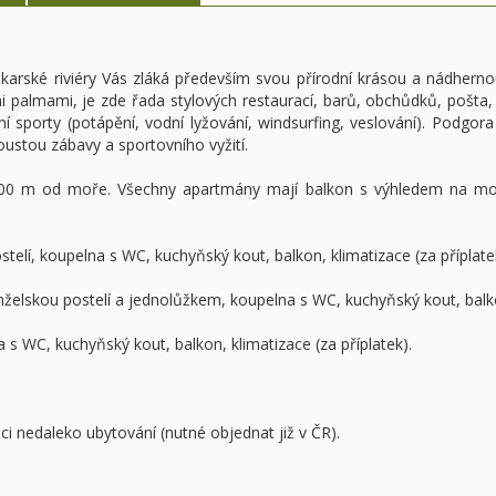
akarské riviéry Vás zláká především svou přírodní krásou a nádhern
 palmami, je zde řada stylových restaurací, barů, obchůdků, pošta,
í sporty (potápění, vodní lyžování, windsurfing, veslování). Podgora
ustou zábavy a sportovního vyžití.
0 m od moře. Všechny apartmány mají balkon s výhledem na moře 
telí, koupelna s WC, kuchyňský kout, balkon, klimatizace (za příplate
elskou postelí a jednolůžkem, koupelna s WC, kuchyňský kout, balkon
 s WC, kuchyňský kout, balkon, klimatizace (za příplatek).
i nedaleko ubytování (nutné objednat již v ČR).