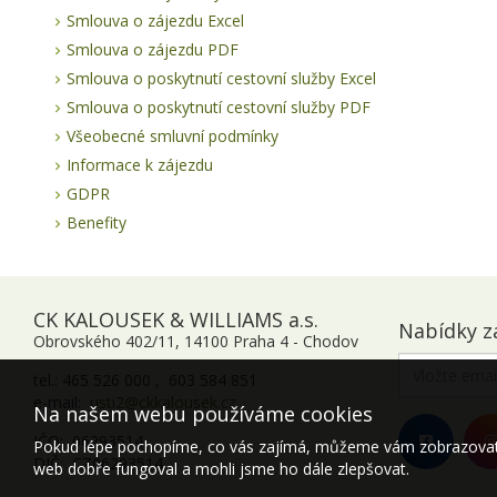
Smlouva o zájezdu Excel
Smlouva o zájezdu PDF
Smlouva o poskytnutí cestovní služby Excel
Smlouva o poskytnutí cestovní služby PDF
Všeobecné smluvní podmínky
Informace k zájezdu
GDPR
Benefity
CK KALOUSEK & WILLIAMS a.s.
Nabídky z
Obrovského 402/11, 14100 Praha 4 - Chodov
tel.: 465 526 000 , 603 584 851
e-mail:
usti2@ckkalousek.cz
Na našem webu používáme cookies
IČO: 06293514
Pokud lépe pochopíme, co vás zajímá, můžeme vám zobrazovat p
DIČ: CZ06293514
web dobře fungoval a mohli jsme ho dále zlepšovat.