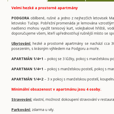
Velmi hezké a prostorné apartmány
PODGORA
oblíbené, rušné a jedno z nejhezčích letovisek M
letovisko Tučepi. Pobřežní promenáda je lemována vzrostlými
nadšenci mohou využít tenisový kurt, volejbalové hřiště, vodn
doporučujeme všem, kteří upřednostňují rušnější místo se spo
Ubytování:
hezké a prostorné apartmány se nachází cca 30
posezením, s krásným výhledem na Podgoru a moře.
APARTMÁN 1/4+1
– pokoj se 3 lůžky, pokoj s manželskou pos
APARTMAN 1/4+1
– pokoj s manželskou postelí, pokoj s manž
APARTMÁN 1/4+2
– 3 x pokoj s manželskou postelí, koupelna
Minimální obsazenost v apartmánu jsou 4 osoby.
Stravování:
vlastní, možnost dokoupení stravování v restaurac
Parkování:
zdarma u vily.